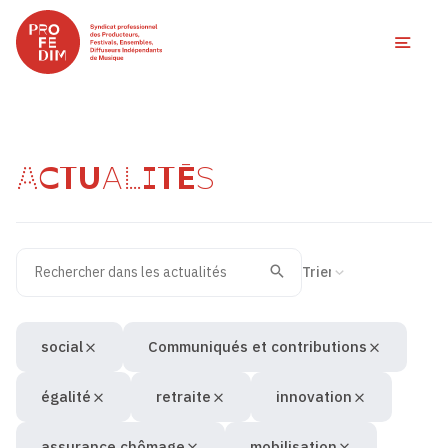
Ouvri
ACTUALITÉS
Rechercher dans les actualités
Filtres des actualités
Trier la recherche
Valider
Recherche
social
Communiqués et contributions
égalité
retraite
innovation
assurance chômage
mobilisation