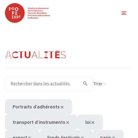
Ouvri
ACTUALITÉS
Rechercher dans les actualités
Filtres des actualités
Trier la recherche
Valider
Recherche
Portraits d’adhérents
transport d’instruments
loi
export
fonds festivals
paris