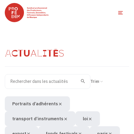
Ouvri
ACTUALITÉS
Rechercher dans les actualités
Filtres des actualités
Trier la recherche
Valider
Recherche
Portraits d’adhérents
transport d’instruments
loi
export
fonds festivals
paris