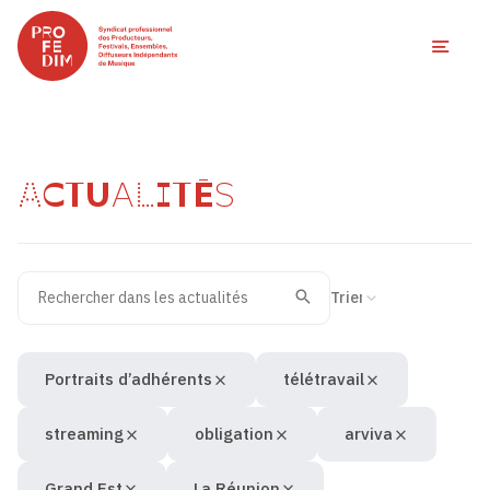
Ouvri
ACTUALITÉS
Rechercher dans les actualités
Filtres des actualités
Trier la recherche
Valider
Recherche
Portraits d’adhérents
télétravail
streaming
obligation
arviva
Grand Est
La Réunion