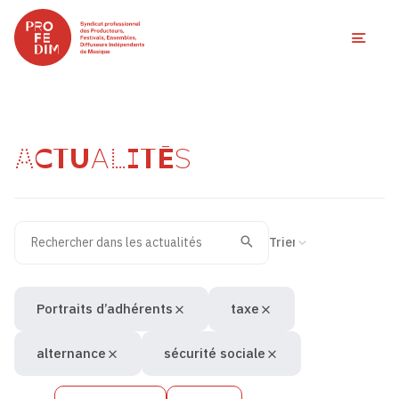
Ouvri
ACTUALITÉS
Rechercher dans les actualités
Filtres des actualités
Trier la recherche
Valider
Recherche
Portraits d’adhérents
taxe
alternance
sécurité sociale