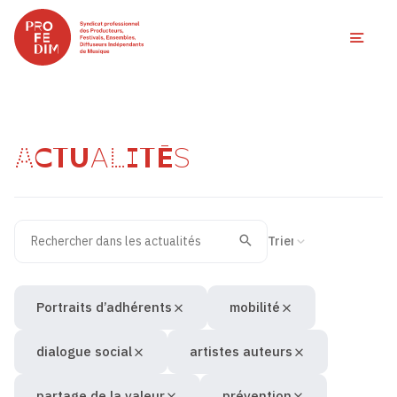
Ouvri
ACTUALITÉS
Rechercher dans les actualités
Filtres des actualités
Trier la recherche
Valider
Recherche
Portraits d’adhérents
mobilité
dialogue social
artistes auteurs
partage de la valeur
prévention