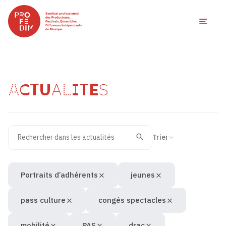
Ouvri
ACTUALITÉS
Rechercher dans les actualités
Filtres des actualités
Trier la recherche
Valider
Recherche
Portraits d’adhérents
jeunes
pass culture
congés spectacles
mobilité
PAS
drac