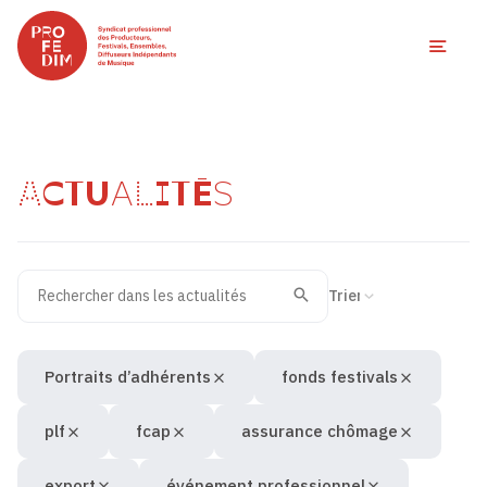
Ouvri
ACTUALITÉS
Rechercher dans les actualités
Filtres des actualités
Trier la recherche
Valider
Recherche
Portraits d’adhérents
fonds festivals
plf
fcap
assurance chômage
export
événement professionnel