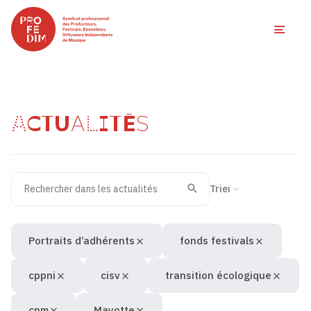
Ouvri
ACTUALITÉS
Rechercher dans les actualités
Filtres des actualités
Trier la recherche
Valider
Recherche
Portraits d’adhérents
fonds festivals
cppni
cisv
transition écologique
cnm
Mayotte