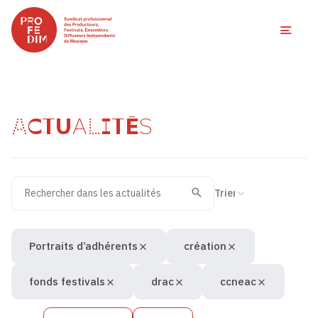
Ouvri
ACTUALITÉS
Rechercher dans les actualités
Filtres des actualités
Trier la recherche
Valider
Recherche
Portraits d’adhérents
création
fonds festivals
drac
ccneac