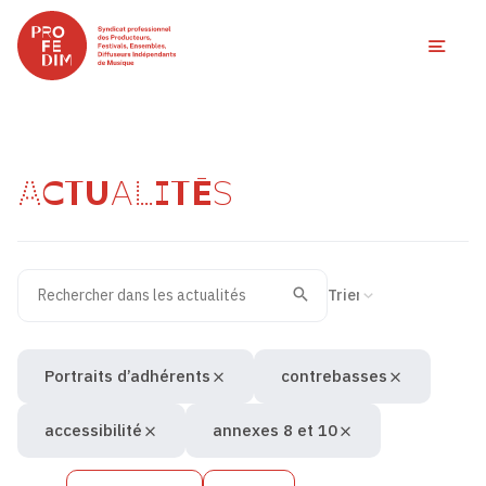
Ouvri
ACTUALITÉS
Rechercher dans les actualités
Filtres des actualités
Trier la recherche
Valider
Recherche
Portraits d’adhérents
contrebasses
accessibilité
annexes 8 et 10