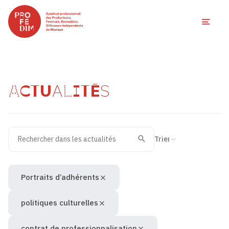
Ouvri
ACTUALITÉS
Rechercher dans les actualités
Filtres des actualités
Trier la recherche
Valider
Recherche
Portraits d’adhérents
politiques culturelles
contrat de professionnalisation