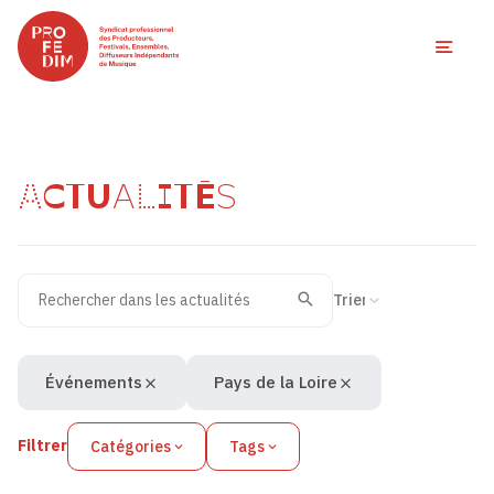
Ouvri
ACTUALITÉS
Rechercher dans les actualités
Filtres des actualités
Trier la recherche
Valider
Recherche
Événements
Pays de la Loire
Filtrer
Catégories
Tags