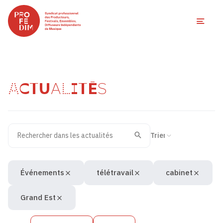
Ouvri
ACTUALITÉS
Rechercher dans les actualités
Filtres des actualités
Trier la recherche
Valider
Recherche
Événements
télétravail
cabinet
Grand Est