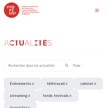
Ouvri
ACTUALITÉS
Rechercher dans les actualités
Filtres des actualités
Trier la recherche
Valider
Recherche
Événements
télétravail
cabinet
streaming
fonds festivals
Grand Est