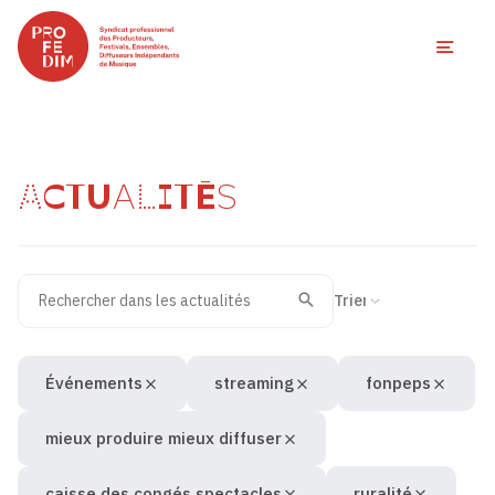
Ouvri
ACTUALITÉS
Rechercher dans les actualités
Filtres des actualités
Trier la recherche
Valider
Recherche
Événements
streaming
fonpeps
mieux produire mieux diffuser
caisse des congés spectacles
ruralité