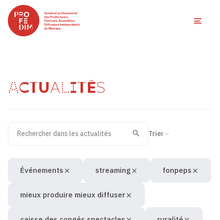
Ouvri
ACTUALITÉS
Rechercher dans les actualités
Filtres des actualités
Trier la recherche
Valider
Recherche
Événements
streaming
fonpeps
mieux produire mieux diffuser
caisse des congés spectacles
ruralité