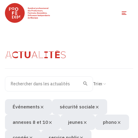
Ouvri
ACTUALITÉS
Rechercher dans les actualités
Filtres des actualités
Trier la recherche
Valider
Recherche
Événements
sécurité sociale
annexes 8 et 10
jeunes
phono
congés
service public