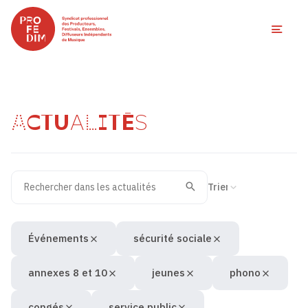
Ouvri
ACTUALITÉS
Rechercher dans les actualités
Filtres des actualités
Trier la recherche
Valider
Recherche
Événements
sécurité sociale
annexes 8 et 10
jeunes
phono
congés
service public