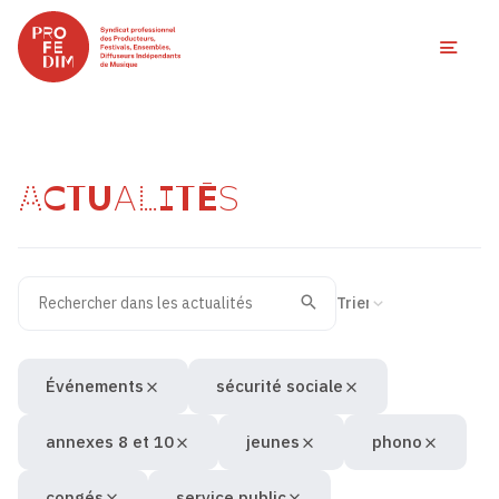
Ouvri
ACTUALITÉS
Rechercher dans les actualités
Filtres des actualités
Trier la recherche
Valider
Recherche
Événements
sécurité sociale
annexes 8 et 10
jeunes
phono
congés
service public