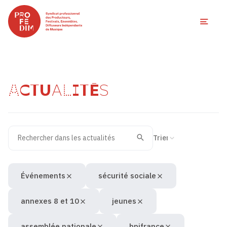
Ouvri
ACTUALITÉS
Rechercher dans les actualités
Filtres des actualités
Trier la recherche
Valider
Recherche
Événements
sécurité sociale
annexes 8 et 10
jeunes
assemblée nationale
bpifrance