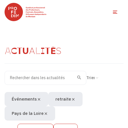
Ouvri
ACTUALITÉS
Rechercher dans les actualités
Filtres des actualités
Trier la recherche
Valider
Recherche
Événements
retraite
Pays de la Loire