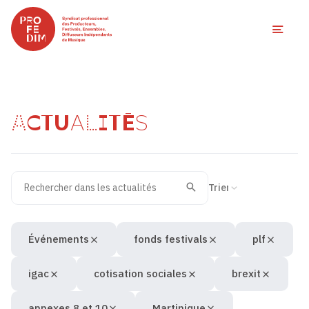
Ouvri
ACTUALITÉS
Rechercher dans les actualités
Filtres des actualités
Trier la recherche
Valider
Recherche
Événements
fonds festivals
plf
igac
cotisation sociales
brexit
annexes 8 et 10
Martinique