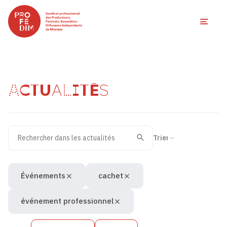
Ouvri
ACTUALITÉS
Rechercher dans les actualités
Filtres des actualités
Trier la recherche
Valider
Recherche
Événements
cachet
événement professionnel