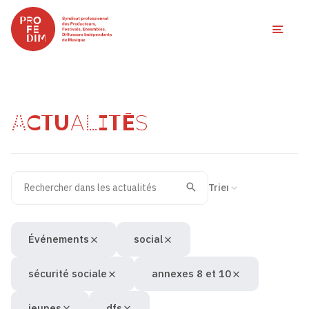
Ouvri
ACTUALITÉS
Rechercher dans les actualités
Filtres des actualités
Trier la recherche
Valider
Recherche
Événements
social
sécurité sociale
annexes 8 et 10
jeunes
dfs