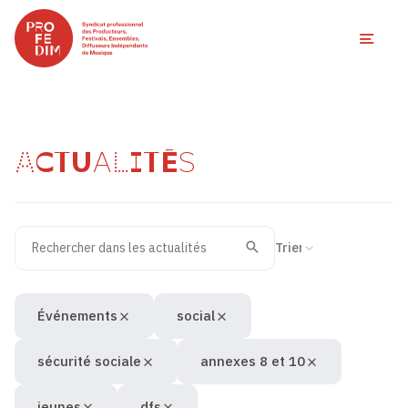
Ouvri
ACTUALITÉS
Rechercher dans les actualités
Filtres des actualités
Trier la recherche
Valider
Recherche
Événements
social
sécurité sociale
annexes 8 et 10
jeunes
dfs