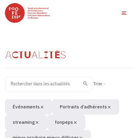
Ouvri
ACTUALITÉS
Rechercher dans les actualités
Filtres des actualités
Trier la recherche
Valider
Recherche
Événements
Portraits d’adhérents
streaming
fonpeps
mieux produire mieux diffuser