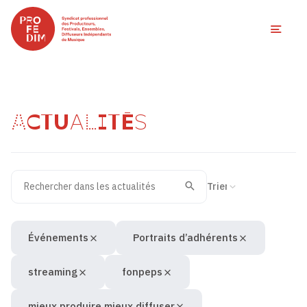
Ouvri
ACTUALITÉS
Rechercher dans les actualités
Filtres des actualités
Trier la recherche
Valider
Recherche
Événements
Portraits d’adhérents
streaming
fonpeps
mieux produire mieux diffuser