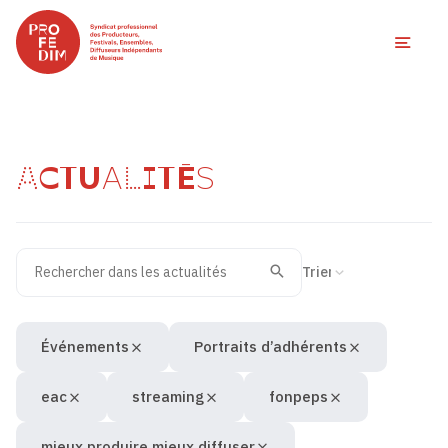
Ouvri
ACTUALITÉS
Rechercher dans les actualités
Filtres des actualités
Trier la recherche
Valider
Recherche
Événements
Portraits d’adhérents
eac
streaming
fonpeps
mieux produire mieux diffuser