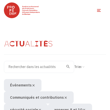
Ouvri
ACTUALITÉS
Rechercher dans les actualités
Filtres des actualités
Trier la recherche
Valider
Recherche
Événements
Communiqués et contributions
sécurité sociale
annexes 8 et 10