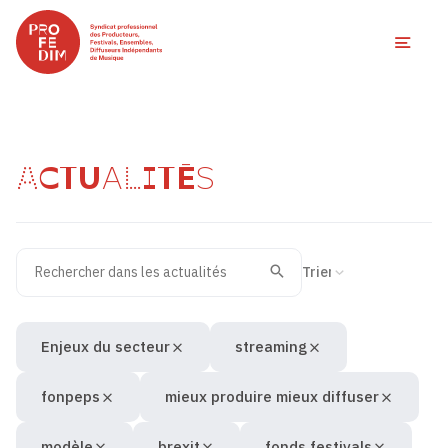
Ouvri
ACTUALITÉS
Rechercher dans les actualités
Filtres des actualités
Trier la recherche
Valider
Recherche
Enjeux du secteur
streaming
fonpeps
mieux produire mieux diffuser
modèle
brexit
fonds festivals