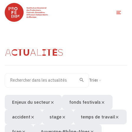
Ouvri
ACTUALITÉS
Rechercher dans les actualités
Filtres des actualités
Trier la recherche
Valider
Recherche
Enjeux du secteur
fonds festivals
accident
stage
temps de travail
fcap
Auvergne-Rhône-Alpes