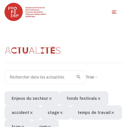
Ouvri
ACTUALITÉS
Rechercher dans les actualités
Filtres des actualités
Trier la recherche
Valider
Recherche
Enjeux du secteur
fonds festivals
accident
stage
temps de travail
fcap
cnm