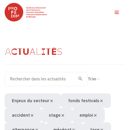
Ouvri
ACTUALITÉS
Rechercher dans les actualités
Filtres des actualités
Trier la recherche
Valider
Recherche
Enjeux du secteur
fonds festivals
accident
stage
emploi
alternance
mécénat
taxe