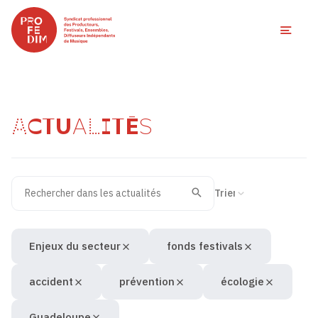
Ouvri
ACTUALITÉS
Rechercher dans les actualités
Filtres des actualités
Trier la recherche
Valider
Recherche
Enjeux du secteur
fonds festivals
accident
prévention
écologie
Guadeloupe