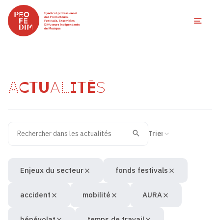
Ouvri
ACTUALITÉS
Rechercher dans les actualités
Filtres des actualités
Trier la recherche
Valider
Recherche
Enjeux du secteur
fonds festivals
accident
mobilité
AURA
bénévolat
temps de travail