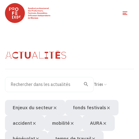
Ouvri
ACTUALITÉS
Rechercher dans les actualités
Filtres des actualités
Trier la recherche
Valider
Recherche
Enjeux du secteur
fonds festivals
accident
mobilité
AURA
bénévolat
temps de travail