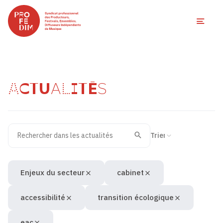
Ouvri
ACTUALITÉS
Rechercher dans les actualités
Filtres des actualités
Trier la recherche
Valider
Recherche
Enjeux du secteur
cabinet
accessibilité
transition écologique
eac