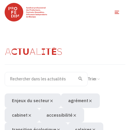
Ouvri
ACTUALITÉS
Rechercher dans les actualités
Filtres des actualités
Trier la recherche
Valider
Recherche
Enjeux du secteur
agrément
cabinet
accessibilité
transition écologique
salaires