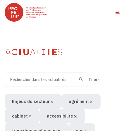
Ouvri
ACTUALITÉS
Rechercher dans les actualités
Filtres des actualités
Trier la recherche
Valider
Recherche
Enjeux du secteur
agrément
cabinet
accessibilité
transition écologique
eac