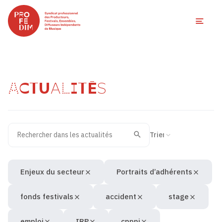
Ouvri
ACTUALITÉS
Rechercher dans les actualités
Filtres des actualités
Trier la recherche
Valider
Recherche
Enjeux du secteur
Portraits d’adhérents
fonds festivals
accident
stage
emploi
IRP
cppni