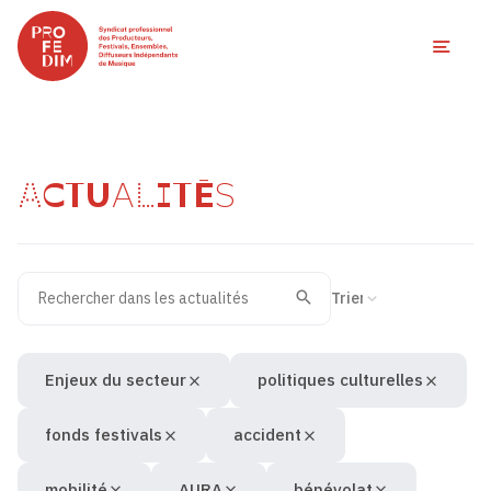
Ouvri
ACTUALITÉS
Rechercher dans les actualités
Filtres des actualités
Trier la recherche
Valider
Recherche
Enjeux du secteur
politiques culturelles
fonds festivals
accident
mobilité
AURA
bénévolat