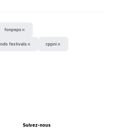
fonpeps
onds festivals
cppni
Suivez-nous