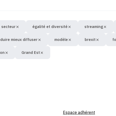
 secteur
égalité et diversité
streaming
duire mieux diffuser
modèle
brexit
f
ion
Grand Est
Espace adhérent