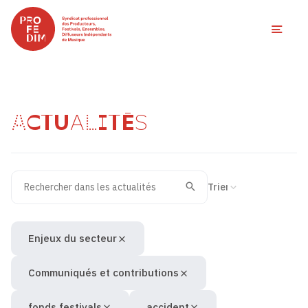
Ouvri
ACTUALITÉS
Rechercher dans les actualités
Filtres des actualités
Trier la recherche
Valider
Recherche
Enjeux du secteur
Communiqués et contributions
fonds festivals
accident