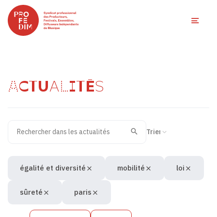
Ouvri
ACTUALITÉS
Rechercher dans les actualités
Filtres des actualités
Trier la recherche
Valider
Recherche
égalité et diversité
mobilité
loi
sûreté
paris