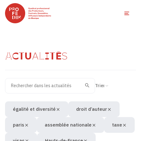
Ouvri
ACTUALITÉS
Rechercher dans les actualités
Filtres des actualités
Trier la recherche
Valider
Recherche
égalité et diversité
droit d’auteur
paris
assemblée nationale
taxe
visas
Hauts-de-France