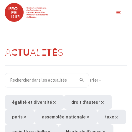
Ouvri
ACTUALITÉS
Rechercher dans les actualités
Filtres des actualités
Trier la recherche
Valider
Recherche
égalité et diversité
droit d’auteur
paris
assemblée nationale
taxe
activité partielle
Hauts-de-France