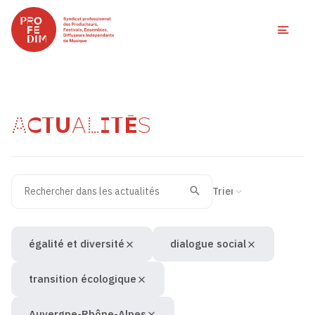
Ouvri
ACTUALITÉS
Rechercher dans les actualités
Filtres des actualités
Trier la recherche
Valider
Recherche
égalité et diversité
dialogue social
transition écologique
Auvergne-Rhône-Alpes