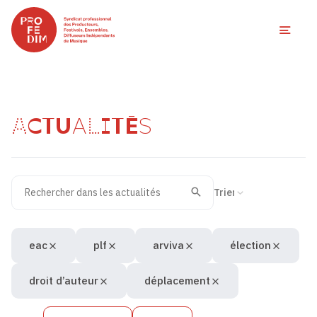
Ouvri
ACTUALITÉS
Rechercher dans les actualités
Filtres des actualités
Trier la recherche
Valider
Recherche
eac
plf
arviva
élection
droit d’auteur
déplacement