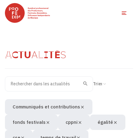
Ouvri
ACTUALITÉS
Rechercher dans les actualités
Filtres des actualités
Trier la recherche
Valider
Recherche
Communiqués et contributions
fonds festivals
cppni
égalité
cse
temps de travail